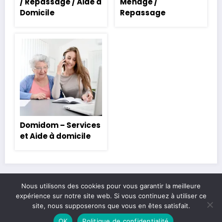
/ Repassage / Aide à
Ménage /
Domicile
Repassage
Domidom – Services
et Aide à domicile
Nous utilisons des cookies pour vous garantir la meilleure
expérience sur notre site web. Si vous continuez à utiliser ce
Legal & contact
Politique de confidentialité
A propos
site, nous supposerons que vous en êtes satisfait.
Newscrunch - Magazine & Blog
WordPress
Thème 2026 | Powered By
OK
Politique de confidentialité
SpiceThemes