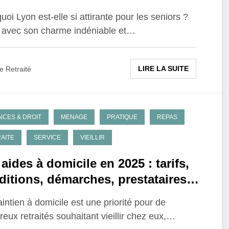
uoi Lyon est-elle si attirante pour les seniors ?
 avec son charme indéniable et…
LIRE LA SUITE
e Retraité
NCES & DROIT
MENAGE
PRATIQUE
REPAS
AITE
SERVICE
VIEILLIR
aides à domicile en 2025 : tarifs,
ditions, démarches, prestataires
éés
intien à domicile est une priorité pour de
eux retraités souhaitant vieillir chez eux,…