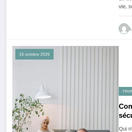
vie, 
L
16 octobre 2025
FINA
Com
sécu
Qui n