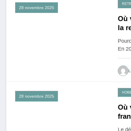
RETR
28 novembre 2025
Où 
la r
et 
Pourq
En 20
L
HOBB
28 novembre 2025
Où v
fran
Le dé