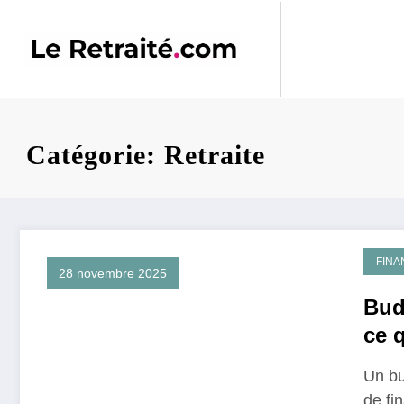
Aller
au
contenu
Catégorie: Retraite
FINA
28 novembre 2025
Budg
ce 
qui 
Un bu
de fi