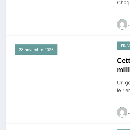
Chaqu
L
FINA
28 novembre 2025
Cet
mill
Un ge
le 1e
L