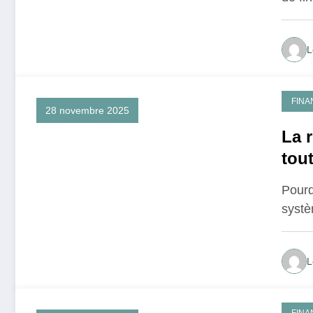
L
FINA
28 novembre 2025
La r
tou
Pourq
systè
L