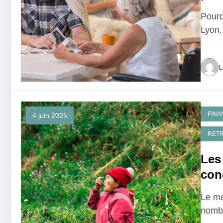
Pourq
Lyon,
L
FINA
4 juin 2025
RETR
Les 
con
agr
Le ma
nombr