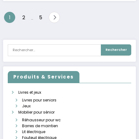
Pagination
1
2
5
…
des
publications
Produits & Services
Livres et jeux
Livres pour seniors
Jeux
Mobilier pour sénior
Réhausseur pour wc
Barres de maintien
Lit électrique
Fauteuil électrique