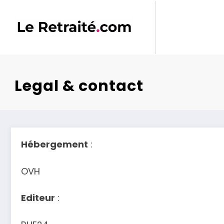
Aller
au
contenu
Legal & contact
Hébergement
:
OVH
Editeur
: