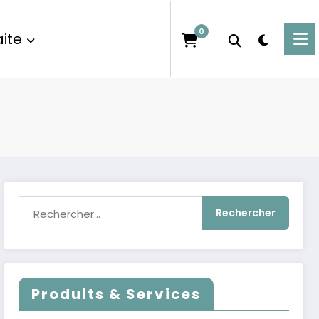
0
ite
Produits & Services