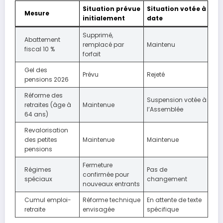
Situation prévue
Situation votée à
Mesure
initialement
date
Supprimé,
Abattement
remplacé par
Maintenu
fiscal 10 %
forfait
Gel des
Prévu
Rejeté
pensions 2026
Réforme des
Suspension votée à
retraites (âge à
Maintenue
l’Assemblée
64 ans)
Revalorisation
des petites
Maintenue
Maintenue
pensions
Fermeture
Régimes
Pas de
confirmée pour
spéciaux
changement
nouveaux entrants
Cumul emploi-
Réforme technique
En attente de texte
retraite
envisagée
spécifique