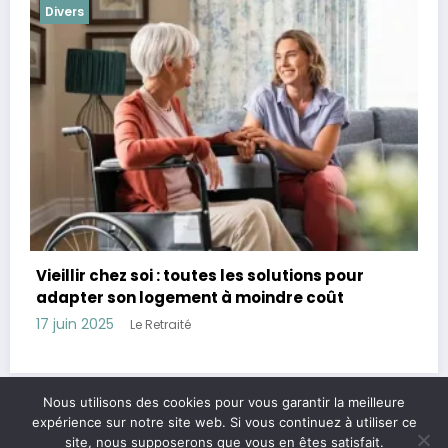
Divers
es solutions pour
Combien avoir de côté à 60 ans
moindre coût
assurer sa retraite et sa sécur
28 avril 2025
Le Retraité
Nous utilisons des cookies pour vous garantir la meilleure
expérience sur notre site web. Si vous continuez à utiliser ce
Legal & contact
Politique de confidentialité
A propos
site, nous supposerons que vous en êtes satisfait.