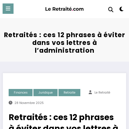
Aller
au
contenu
Retraités : ces 12 phrases à éviter
dans vos lettres à
l’administration
Finances
Juridique
Retraite
Le Retraité
28 Novembre 2025
Retraités : ces 12 phrases
à éviter dans vos lettres à