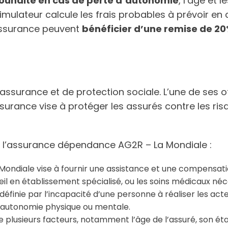
ouhaité en cas de perte d’autonomie
, l’âge et 
simulateur calcule les frais probables à prévoir en c
assurance peuvent
bénéficier d’une remise de 2
assurance et de protection sociale. L’une de ses 
urance vise à protéger les assurés contre les risq
sur l’assurance dépendance AG2R – La Mondiale :
ndiale vise à fournir une assistance et une compensatio
ccueil en établissement spécialisé, ou les soins médicaux néc
ie par l’incapacité d’une personne à réaliser les actes 
e d’autonomie physique ou mentale.
 plusieurs facteurs, notamment l’âge de l’assuré, son état 