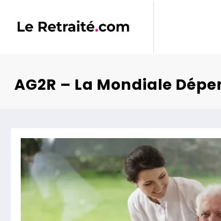
Aller
au
contenu
AG2R – La Mondiale Dép