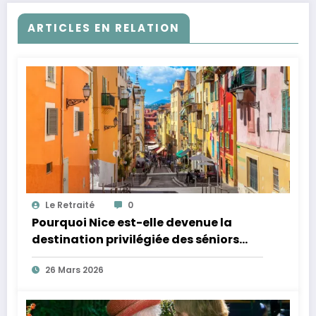
ARTICLES EN RELATION
Le Retraité
0
Pourquoi Nice est-elle devenue la
destination privilégiée des séniors
pour une retraite active et
26 Mars 2026
ensoleillée ?