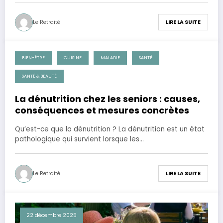
Le Retraité
LIRE LA SUITE
BIEN-ÊTRE
CUISINE
MALADIE
SANTÉ
26 décembre 2025
SANTÉ & BEAUTÉ
La dénutrition chez les seniors : causes,
conséquences et mesures concrètes
Qu’est-ce que la dénutrition ? La dénutrition est un état
pathologique qui survient lorsque les…
Le Retraité
LIRE LA SUITE
22 décembre 2025