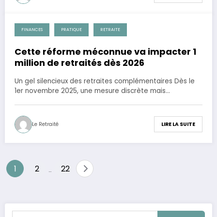
FINANCES
PRATIQUE
RETRAITE
28 novembre 2025
Cette réforme méconnue va impacter 1
million de retraités dès 2026
Un gel silencieux des retraites complémentaires Dès le
1er novembre 2025, une mesure discrète mais…
Le Retraité
LIRE LA SUITE
Pagination
1
2
22
…
des
publications