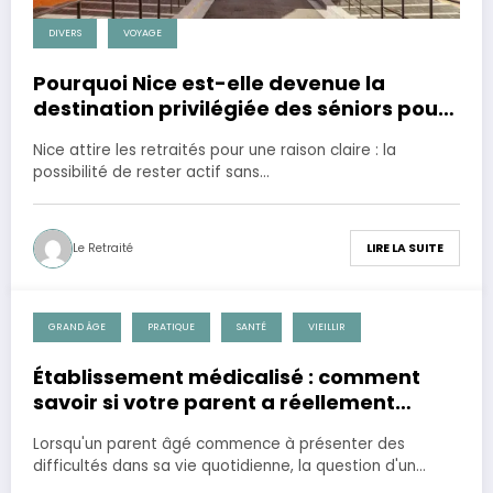
DIVERS
VOYAGE
Pourquoi Nice est-elle devenue la
destination privilégiée des séniors pour
une retraite active et ensoleillée ?
Nice attire les retraités pour une raison claire : la
possibilité de rester actif sans…
Le Retraité
LIRE LA SUITE
GRAND ÂGE
PRATIQUE
SANTÉ
VIEILLIR
7 janvier 2026
Établissement médicalisé : comment
savoir si votre parent a réellement
besoin d’un niveau de soins renforcé ?
Lorsqu'un parent âgé commence à présenter des
difficultés dans sa vie quotidienne, la question d'un…