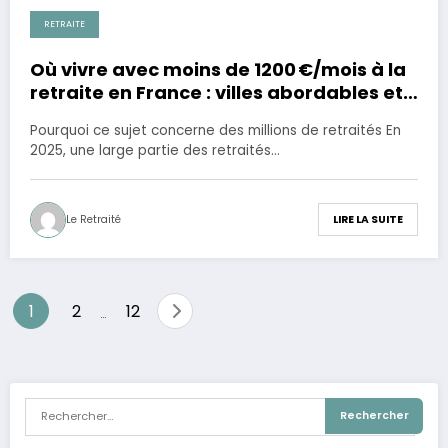
RETRAITE
28 novembre 2025
Où vivre avec moins de 1200 €/mois à la
retraite en France : villes abordables et
mode de vie compatible
Pourquoi ce sujet concerne des millions de retraités En
2025, une large partie des retraités…
Le Retraité
LIRE LA SUITE
Pagination
1
2
12
…
des
publications