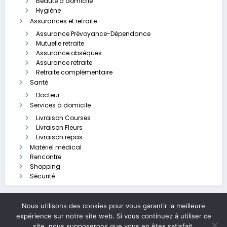
Beauté à domicile
Hygiène
Assurances et retraite
Assurance Prévoyance-Dépendance
Mutuelle retraite
Assurance obsèques
Assurance retraite
Retraite complémentaire
Santé
Docteur
Services à domicile
Livraison Courses
Livraison Fleurs
Livraison repas
Matériel médical
Rencontre
Shopping
Sécurité
Nous utilisons des cookies pour vous garantir la meilleure
expérience sur notre site web. Si vous continuez à utiliser ce
Legal & contact
Politique de confidentialité
A propos
site, nous supposerons que vous en êtes satisfait.