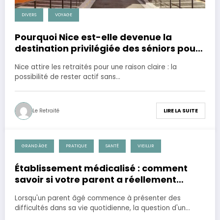
DIVERS
VOYAGE
Pourquoi Nice est-elle devenue la
destination privilégiée des séniors pour
une retraite active et ensoleillée ?
Nice attire les retraités pour une raison claire : la
possibilité de rester actif sans…
Le Retraité
LIRE LA SUITE
GRAND ÂGE
PRATIQUE
SANTÉ
VIEILLIR
7 janvier 2026
Établissement médicalisé : comment
savoir si votre parent a réellement
besoin d’un niveau de soins renforcé ?
Lorsqu'un parent âgé commence à présenter des
difficultés dans sa vie quotidienne, la question d'un…