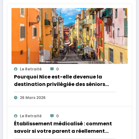
Le Retraité
0
Pourquoi Nice est-elle devenue la
destination privilégiée des séniors
pour une retraite active et
26 Mars 2026
ensoleillée ?
Le Retraité
0
Établissement médicalisé : comment
savoir si votre parent a réellement
besoin d’un niveau de soins renforcé ?