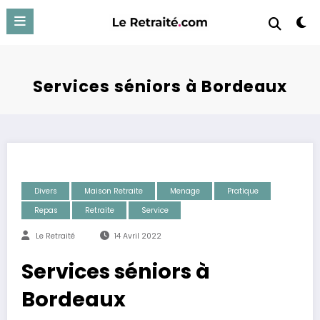
Aller
au
contenu
Services séniors à Bordeaux
Divers
Maison Retraite
Menage
Pratique
Repas
Retraite
Service
Le Retraité
14 Avril 2022
Services séniors à
Bordeaux