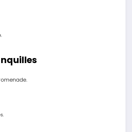
.
anquilles
 promenade.
s.