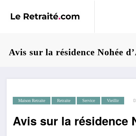
Aller
au
contenu
Avis sur la résidence Nohée d
Maison Retraite
Retraite
Service
Vieillir
Avis sur la résidence 