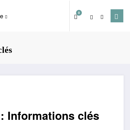
0
te
clés
: Informations clés