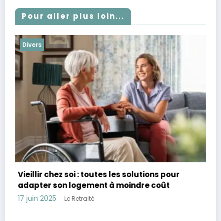
Pour aller plus loin...
Divers
s pour
Combien avoir de côté à 60 ans : Guide 
oût
assurer sa retraite et sa sécurité financ
28 avril 2025
Le Retraité