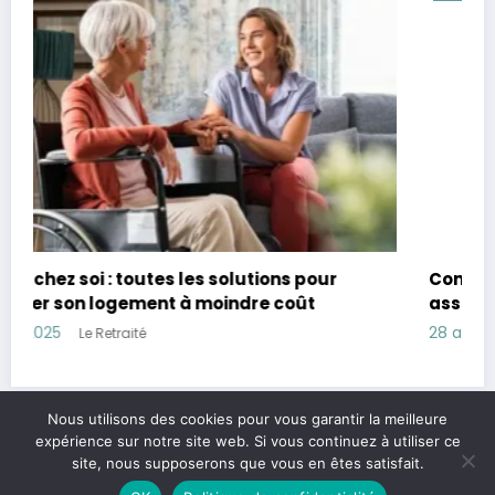
Combien avoir de côté à 60 ans : Guide pour
assurer sa retraite et sa sécurité financière
28 avril 2025
Le Retraité
Nous utilisons des cookies pour vous garantir la meilleure
expérience sur notre site web. Si vous continuez à utiliser ce
Legal & contact
Politique de confidentialité
A propos
site, nous supposerons que vous en êtes satisfait.
Newscrunch - Magazine & Blog
WordPress
Thème 2026 | Powered By