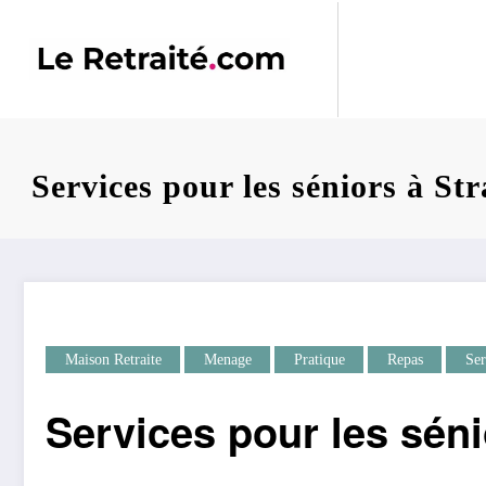
Aller
au
contenu
Services pour les séniors à St
Maison Retraite
Menage
Pratique
Repas
Ser
Services pour les sén