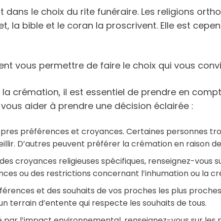
t dans le choix du rite funéraire. Les religions orth
, la bible et le coran la proscrivent. Elle est cepe
t vous permettre de faire le choix qui vous convi
et la crémation, il est essentiel de prendre en compt
t vous aider à prendre une décision éclairée :
ropres préférences et croyances. Certaines personnes tro
illir. D’autres peuvent préférer la crémation en raison d
ez des croyances religieuses spécifiques, renseignez-vou
rences ou des restrictions concernant l’inhumation ou la c
férences et des souhaits de vos proches les plus proches
 un terrain d’entente qui respecte les souhaits de tous.
 par l’impact environnemental, renseignez-vous sur les