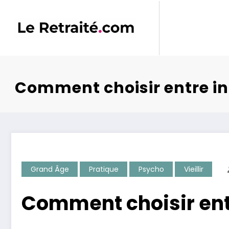
Aller
au
contenu
Comment choisir entre i
Grand Âge
Pratique
Psycho
Vieillir
Comment choisir ent