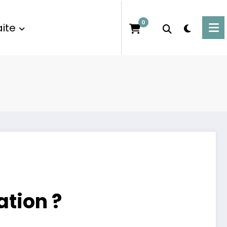
0
ite
tion ?