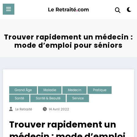
Aller
au
contenu
Trouver rapidement un médecin :
mode d’emploi pour séniors
Grand Âge
Maladie
Medecin
Pratique
Santé
Santé & Beauté
Service
Le Retraité
14 Avril 2022
Trouver rapidement un
médecin : mode d’emploi