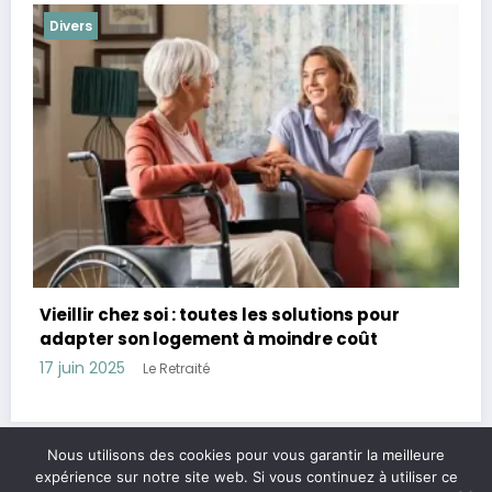
Divers
r
Combien avoir de côté à 60 ans : Guide pour
assurer sa retraite et sa sécurité financière
28 avril 2025
Le Retraité
Nous utilisons des cookies pour vous garantir la meilleure
expérience sur notre site web. Si vous continuez à utiliser ce
Legal & contact
Politique de confidentialité
A propos