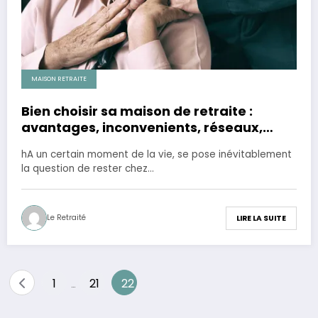
MAISON RETRAITE
Bien choisir sa maison de retraite :
avantages, inconvenients, réseaux,
prix…
hA un certain moment de la vie, se pose inévitablement
la question de rester chez…
Le Retraité
LIRE LA SUITE
Pagination
1
21
22
…
des