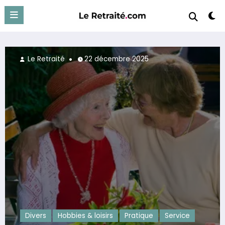
Aller
au
contenu
Le Retraité
13 août 2025
rvice
Divers