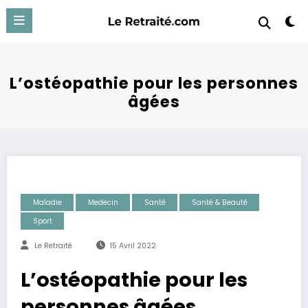
Aller
au
contenu
L’ostéopathie pour les personnes
âgées
Maladie
Medecin
Santé
Santé & Beauté
Sport
Le Retraité
15 Avril 2022
L’ostéopathie pour les
personnes âgées